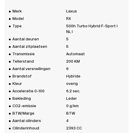
Merk
Lexus
Model
RX
Type
500h Turbo Hybrid F-Sport I
NL I
Aantal deuren
5
Aantal zitplaatsen
5
Transmissie
Automaat
Tellerstand
200 KM
Aantal versnellingen
6
Brandstof
Hybride
Kleur
overig
Acceleratie 0-100
6.2 sec.
Bekleding
Leder
CO2-emissie
0 g/km
BTW/Marge
BTW
Aantal cilinders
4
Cilinderinhoud
2393 CC