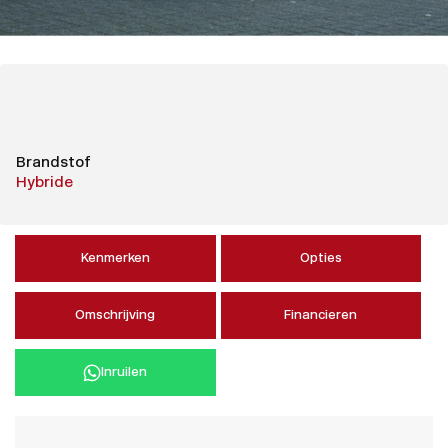
Brandstof
Hybride
Kenmerken
Opties
Omschrijving
Financieren
Inruilen