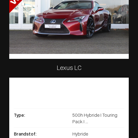
Lexus LC
Type:
500h Hybride I Touring
Pack I ...
Brandstof:
Hybride