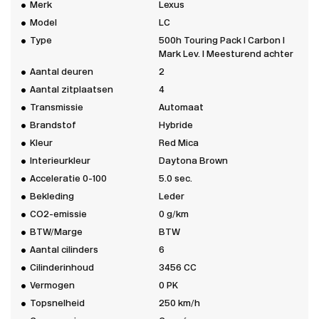
Merk
Lexus
Model
LC
Type
500h Touring Pack I Carbon I
Mark Lev. I Meesturend achter
Aantal deuren
2
Aantal zitplaatsen
4
Transmissie
Automaat
Brandstof
Hybride
Kleur
Red Mica
Interieurkleur
Daytona Brown
Acceleratie 0-100
5.0 sec.
Bekleding
Leder
CO2-emissie
0 g/km
BTW/Marge
BTW
Aantal cilinders
6
Cilinderinhoud
3456 CC
Vermogen
0 PK
Topsnelheid
250 km/h